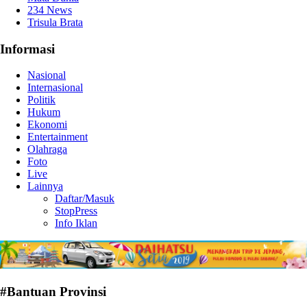
234 News
Trisula Brata
Informasi
Nasional
Internasional
Politik
Hukum
Ekonomi
Entertainment
Olahraga
Foto
Live
Lainnya
Daftar/Masuk
StopPress
Info Iklan
#Bantuan Provinsi