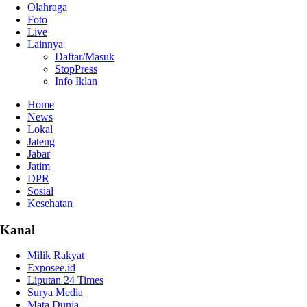
Olahraga
Foto
Live
Lainnya
Daftar/Masuk
StopPress
Info Iklan
Home
News
Lokal
Jateng
Jabar
Jatim
DPR
Sosial
Kesehatan
Kanal
Milik Rakyat
Exposee.id
Liputan 24 Times
Surya Media
Mata Dunia