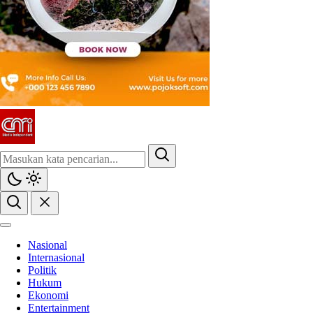
CMI News
Berani, Integritas dan Loyalitas
Nasional
Internasional
Politik
Hukum
Ekonomi
Entertainment