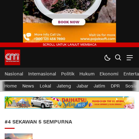
CMI News
Berani, Integritas dan Loyalitas
Nasional
Internasional
Politik
Hukum
Ekonomi
Entert
Home
News
Lokal
Jateng
Jabar
Jatim
DPR
Sosial
#4 SEKAWAN 5 SEMPURNA