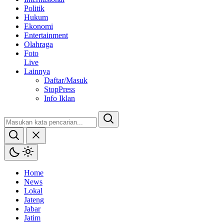
Politik
Hukum
Ekonomi
Entertainment
Olahraga
Foto
Live
Lainnya
Daftar/Masuk
StopPress
Info Iklan
Home
News
Lokal
Jateng
Jabar
Jatim