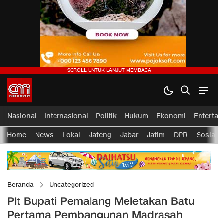
Nasional
Internasional
Politik
Hukum
Ekonomi
Entert
Home
News
Lokal
Jateng
Jabar
Jatim
DPR
Sosial
Beranda
Uncategorized
Plt Bupati Pemalang Meletakan Batu
Pertama Pembangunan Madrasah