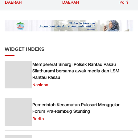
dengan Ornamen
Volume Terbesar
Jemput P
DAERAH
DAERAH
Polri
Bernuansa Merah Putih
Angkutan Barang KAI
ke Pusk
Daop 5 Purwokerto pada
Semester 1 Tahun 2026
WIDGET INDEKS
Mempererat Sinergi:Polsek Rantau Rasau
Silathurami bersama awak media dan LSM
Rantau Rasau
Nasional
Pemerintah Kecamatan Pulosari Menggelar
Forum Pra-Rembug Stunting
Berita