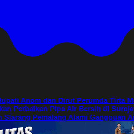
Bupati Anom dan Dirut Perumda Tirta M
an Perbaikan Pipa Air Bersih di Suraj
ah Slarang Pemalang Alami Gangguan Ai