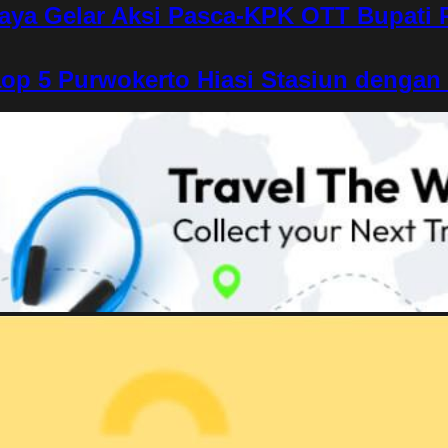
aya Gelar Aksi Pasca-KPK OTT Bupati
op 5 Purwokerto Hiasi Stasiun denga