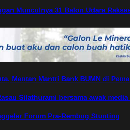
ngan Munculnya 31 Balon Udara Raksas
ta, Mantan Mantri Bank BUMN di Pema
Rasau Silathurami bersama awak medi
nggelar Forum Pra-Rembug Stunting