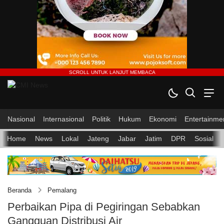
Nasional
Internasional
Politik
Hukum
Ekonomi
Entertainme
Home
News
Lokal
Jateng
Jabar
Jatim
DPR
Sosial
Beranda
Pemalang
Perbaikan Pipa di Pegiringan Sebabkan
Gangguan Distribusi Air