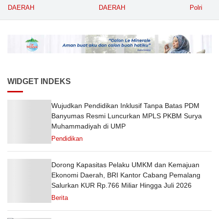
dengan Ornamen
Volume Terbesar
Pasien T
DAERAH
DAERAH
Polri
Bernuansa Merah Putih
Angkutan Barang KAI
Puskesm
Daop 5 Purwokerto pada
Semester 1 Tahun 2026
WIDGET INDEKS
Wujudkan Pendidikan Inklusif Tanpa Batas PDM
Banyumas Resmi Luncurkan MPLS PKBM Surya
Muhammadiyah di UMP
Pendidikan
Dorong Kapasitas Pelaku UMKM dan Kemajuan
Ekonomi Daerah, BRI Kantor Cabang Pemalang
Salurkan KUR Rp.766 Miliar Hingga Juli 2026
Berita