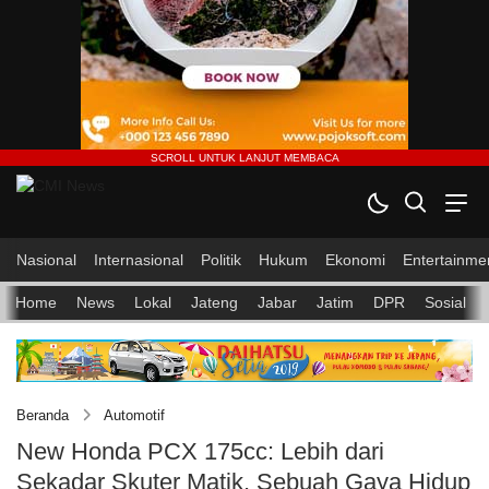
Nasional
Internasional
Politik
Hukum
Ekonomi
Entertainme
Home
News
Lokal
Jateng
Jabar
Jatim
DPR
Sosial
Beranda
Automotif
New Honda PCX 175cc: Lebih dari
Sekadar Skuter Matik, Sebuah Gaya Hidup