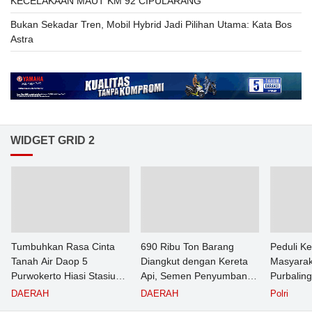
KECELAKAAN MAUT KM 92 CIPULARANG
Bukan Sekadar Tren, Mobil Hybrid Jadi Pilihan Utama: Kata Bos
Astra
WIDGET GRID 2
Tumbuhkan Rasa Cinta
690 Ribu Ton Barang
Peduli K
Tanah Air Daop 5
Diangkut dengan Kereta
Masyarak
Purwokerto Hiasi Stasiun
Api, Semen Penyumbang
Purbalin
dengan Ornamen
Volume Terbesar
Pasien T
DAERAH
DAERAH
Polri
Bernuansa Merah Putih
Angkutan Barang KAI
Puskesm