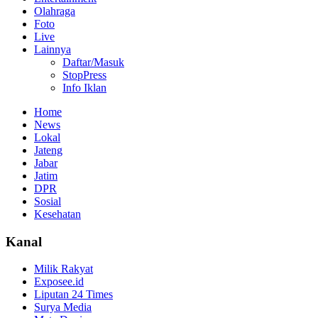
Olahraga
Foto
Live
Lainnya
Daftar/Masuk
StopPress
Info Iklan
Home
News
Lokal
Jateng
Jabar
Jatim
DPR
Sosial
Kesehatan
Kanal
Milik Rakyat
Exposee.id
Liputan 24 Times
Surya Media