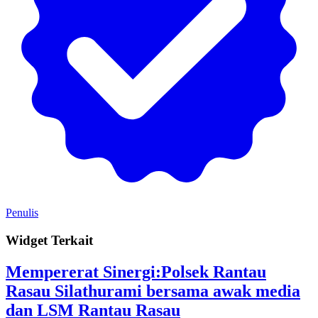
Penulis
Widget Terkait
Mempererat Sinergi:Polsek Rantau
Rasau Silathurami bersama awak media
dan LSM Rantau Rasau