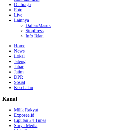
Olahraga
Foto
Live
Lainnya
Daftar/Masuk
StopPress
Info Iklan
Home
News
Lokal
Jateng
Jabar
Jatim
DPR
Sosial
Kesehatan
Kanal
Milik Rakyat
Exposee.id
Liputan 24 Times
Surya Media