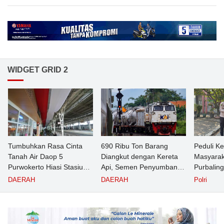
WIDGET GRID 2
Tumbuhkan Rasa Cinta
690 Ribu Ton Barang
Peduli K
Tanah Air Daop 5
Diangkut dengan Kereta
Masyarak
Purwokerto Hiasi Stasiun
Api, Semen Penyumbang
Purbalin
dengan Ornamen
Volume Terbesar
Pasien T
DAERAH
DAERAH
Polri
Bernuansa Merah Putih
Angkutan Barang KAI
Puskesm
Daop 5 Purwokerto pada
Semester 1 Tahun 2026