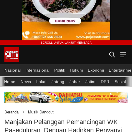
Nasional
Internasional
Politik
Hukum
Ekonomi
Entertainme
Home
News
Lokal
Jateng
Jabar
Jatim
DPR
Sosial
Beranda
Musik Dangdut
Manjakan Pelanggan Pemancingan WK
Paseduluran, Dengan Hadirkan Penyanyi