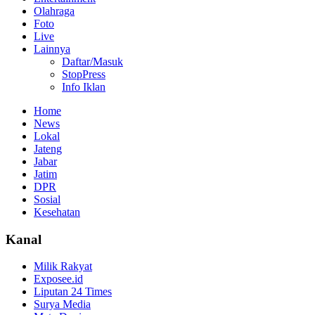
Olahraga
Foto
Live
Lainnya
Daftar/Masuk
StopPress
Info Iklan
Home
News
Lokal
Jateng
Jabar
Jatim
DPR
Sosial
Kesehatan
Kanal
Milik Rakyat
Exposee.id
Liputan 24 Times
Surya Media