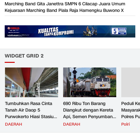
Marching Band Gita Janettra SMPN 6 Cilacap Juara Umum
Kejuaraan Marching Band Piala Raja Hamengku Buwono X
WIDGET GRID 2
Tumbuhkan Rasa Cinta
690 Ribu Ton Barang
Peduli K
Tanah Air Daop 5
Diangkut dengan Kereta
Masyara
Purwokerto Hiasi Stasiun
Api, Semen Penyumbang
Polres P
dengan Ornamen
Volume Terbesar
Jemput P
DAERAH
DAERAH
Polri
Bernuansa Merah Putih
Angkutan Barang KAI
ke Pusk
Daop 5 Purwokerto pada