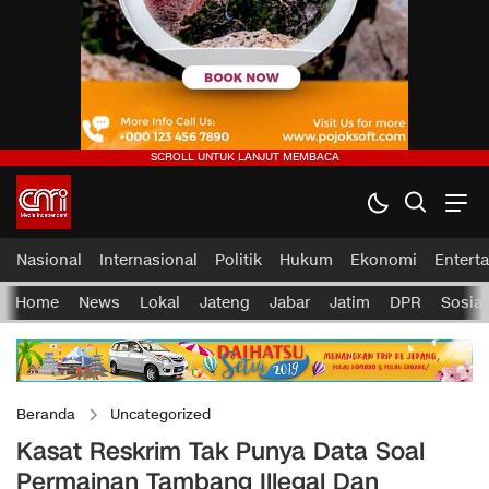
Nasional
Internasional
Politik
Hukum
Ekonomi
Entert
Home
News
Lokal
Jateng
Jabar
Jatim
DPR
Sosial
Beranda
Uncategorized
Kasat Reskrim Tak Punya Data Soal
Permainan Tambang Illegal Dan