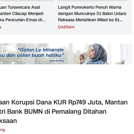
an Tunawicara Asal
Langit Purwokerto Penuh Warna
nten Cilacap Menjadi
dengan Munculnya 31 Balon Udara
ka Pencurian Emas di
Raksasa Meriahkan Milad ke 61
ngga
UMP Sedot Ribuan Warga
a
DAERAH
an Korupsi Dana KUR Rp749 Juta, Mantan
ri Bank BUMN di Pemalang Ditahan
ksaan
ang