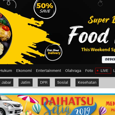
Hukum
Ekonomi
Entertainment
Olahraga
Foto
LIVE
Jabar
Jatim
DPR
Sosial
Kesehatan