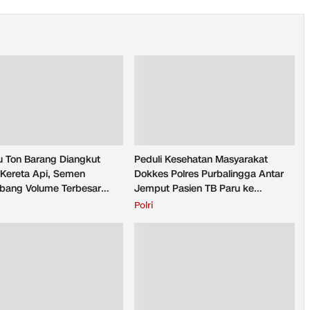
u Ton Barang Diangkut
Peduli Kesehatan Masyarakat
Kereta Api, Semen
Dokkes Polres Purbalingga Antar
ang Volume Terbesar
Jemput Pasien TB Paru ke
n Barang KAI Daop 5
Puskesmas
H
Polri
rto pada Semester 1
026