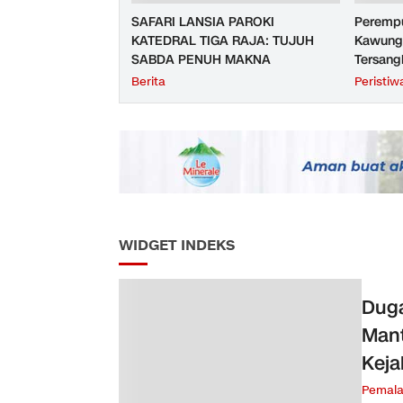
SAFARI LANSIA PAROKI
Perempu
KATEDRAL TIGA RAJA: TUJUH
Kawunga
SABDA PENUH MAKNA
Tersang
Purbali
Berita
Peristiw
WIDGET INDEKS
Duga
Mant
Keja
Pemal