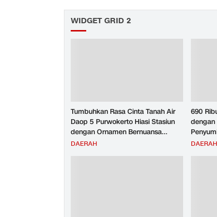
WIDGET GRID 2
Tumbuhkan Rasa Cinta Tanah Air
690 Rib
Daop 5 Purwokerto Hiasi Stasiun
dengan 
dengan Ornamen Bernuansa
Penyumb
Merah Putih
Angkuta
DAERAH
DAERA
Purwoke
Tahun 2