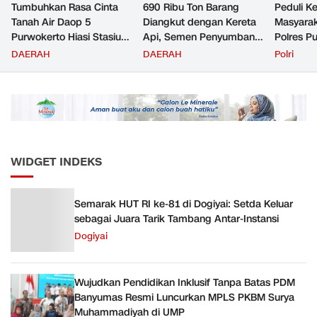
Tumbuhkan Rasa Cinta
690 Ribu Ton Barang
Peduli K
Tanah Air Daop 5
Diangkut dengan Kereta
Masyara
Purwokerto Hiasi Stasiun
Api, Semen Penyumbang
Polres P
dengan Ornamen
Volume Terbesar
Jemput P
DAERAH
DAERAH
Polri
Bernuansa Merah Putih
Angkutan Barang KAI
ke Pusk
Daop 5 Purwokerto pada
Semester 1 Tahun 2026
WIDGET INDEKS
Semarak HUT RI ke-81 di Dogiyai: Setda Keluar
sebagai Juara Tarik Tambang Antar-Instansi
Dogiyai
Wujudkan Pendidikan Inklusif Tanpa Batas PDM
Banyumas Resmi Luncurkan MPLS PKBM Surya
Muhammadiyah di UMP