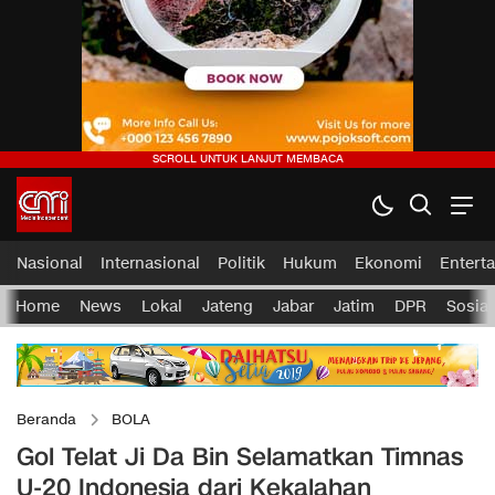
Nasional
Internasional
Politik
Hukum
Ekonomi
Entert
Home
News
Lokal
Jateng
Jabar
Jatim
DPR
Sosial
Beranda
BOLA
Gol Telat Ji Da Bin Selamatkan Timnas
U-20 Indonesia dari Kekalahan