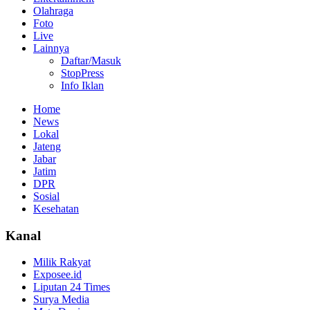
Olahraga
Foto
Live
Lainnya
Daftar/Masuk
StopPress
Info Iklan
Home
News
Lokal
Jateng
Jabar
Jatim
DPR
Sosial
Kesehatan
Kanal
Milik Rakyat
Exposee.id
Liputan 24 Times
Surya Media