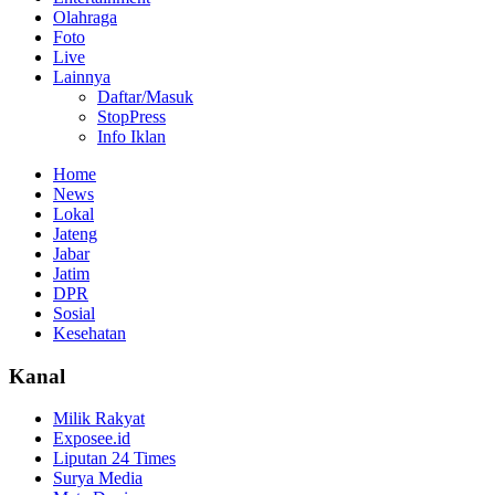
Olahraga
Foto
Live
Lainnya
Daftar/Masuk
StopPress
Info Iklan
Home
News
Lokal
Jateng
Jabar
Jatim
DPR
Sosial
Kesehatan
Kanal
Milik Rakyat
Exposee.id
Liputan 24 Times
Surya Media