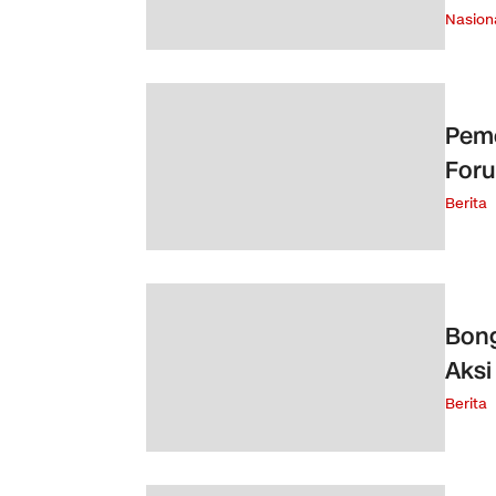
Nasion
Peme
For
Berita
Bong
Aksi
Berita