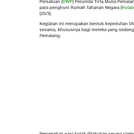
Persatuan (
DWP
) Perumda Tirta Mulia Pemal
para penghuni Rumah Tahanan Negara (
Rutan
(25/3).
Kegiatan ini merupakan bentuk kepedulian D
sesama, khususnya bagi mereka yang sedang
Pemalang.
Penyerahan nasi kotak dilakukan secara simb