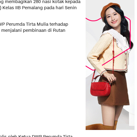
ang membagikan 280 nasi kotak kepada
) Kelas IIB Pemalang pada hari Senin
WP Perumda Tirta Mulia terhadap
 menjalani pembinaan di Rutan
olis oleh Ketua DWP Perumda Tirta