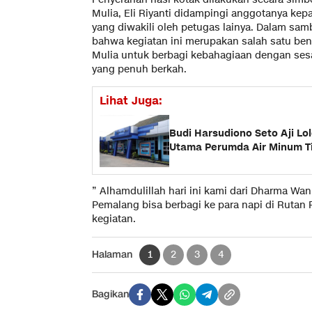
Mulia, Eli Riyanti didampingi anggotanya kep
yang diwakili oleh petugas lainya. Dalam sam
bahwa kegiatan ini merupakan salah satu be
Mulia untuk berbagi kebahagiaan dengan se
yang penuh berkah.
Lihat Juga:
Budi Harsudiono Seto Aji Lol
Utama Perumda Air Minum Ti
” Alhamdulillah hari ini kami dari Dharma Wa
Pemalang bisa berbagi ke para napi di Rutan P
kegiatan.
Halaman
1
2
3
4
Bagikan