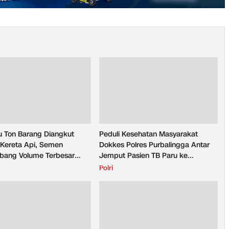
u Ton Barang Diangkut
Peduli Kesehatan Masyarakat
Kereta Api, Semen
Dokkes Polres Purbalingga Antar
ang Volume Terbesar
Jemput Pasien TB Paru ke
n Barang KAI Daop 5
Puskesmas
H
Polri
rto pada Semester 1
026