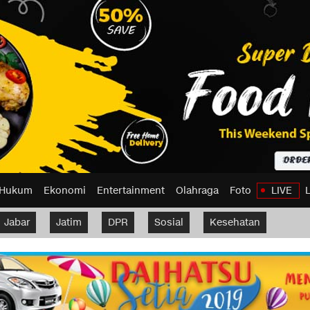
Hukum
Ekonomi
Entertainment
Olahraga
Foto
LIVE
Jabar
Jatim
DPR
Sosial
Kesehatan