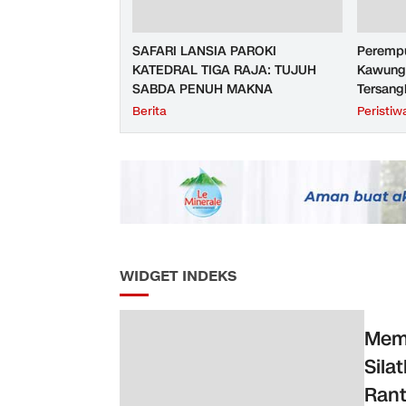
SAFARI LANSIA PAROKI
Perempu
KATEDRAL TIGA RAJA: TUJUH
Kawunga
SABDA PENUH MAKNA
Tersang
Purbali
Berita
Peristiw
WIDGET INDEKS
Memp
Sila
Ran