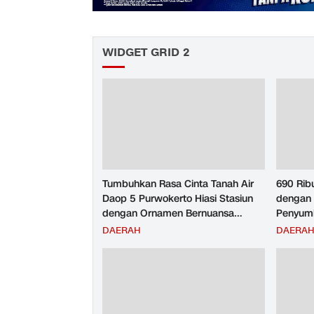
WIDGET GRID 2
Tumbuhkan Rasa Cinta Tanah Air
690 Rib
Daop 5 Purwokerto Hiasi Stasiun
dengan 
dengan Ornamen Bernuansa
Penyumb
Merah Putih
Angkuta
DAERAH
DAERA
Purwoke
Tahun 2