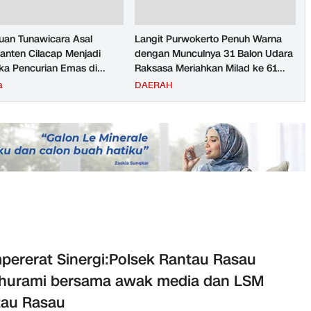
an Tunawicara Asal
Langit Purwokerto Penuh Warna
nten Cilacap Menjadi
dengan Munculnya 31 Balon Udara
ka Pencurian Emas di
Raksasa Meriahkan Milad ke 61
ngga
UMP Sedot Ribuan Warga
a
DAERAH
ererat Sinergi:Polsek Rantau Rasau
thurami bersama awak media dan LSM
tau Rasau