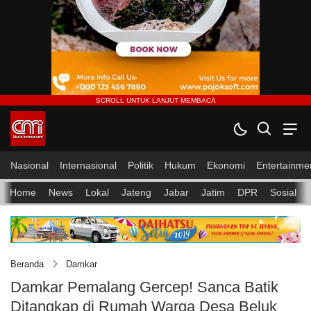
Nasional
Internasional
Politik
Hukum
Ekonomi
Entertainme
Home
News
Lokal
Jateng
Jabar
Jatim
DPR
Sosial
Beranda
Damkar
Damkar Pemalang Gercep! Sanca Batik
Ditangkap di Rumah Warga Desa Beluk