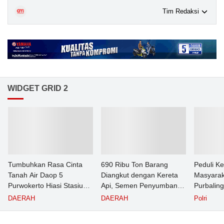
Tim Redaksi
WIDGET GRID 2
Tumbuhkan Rasa Cinta
690 Ribu Ton Barang
Peduli K
Tanah Air Daop 5
Diangkut dengan Kereta
Masyarak
Purwokerto Hiasi Stasiun
Api, Semen Penyumbang
Purbalin
dengan Ornamen
Volume Terbesar
Pasien T
DAERAH
DAERAH
Polri
Bernuansa Merah Putih
Angkutan Barang KAI
Puskesm
Daop 5 Purwokerto pada