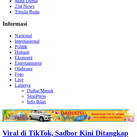
Mata Dunia
234 News
Trisula Brata
Informasi
Nasional
Internasional
Politik
Hukum
Ekonomi
Entertainment
Olahraga
Foto
Live
Lainnya
Daftar/Masuk
StopPress
Info Iklan
Viral di TikTok, Sadbor Kini Ditangkap