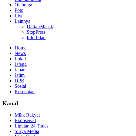
Olahraga
Foto
Live
Lainnya
Daftar/Masuk
StopPress
Info Iklan
Home
News
Lokal
Jateng
Jabar
Jatim
DPR
Sosial
Kesehatan
Kanal
Milik Rakyat
Exposee.id
Liputan 24 Times
Surya Media