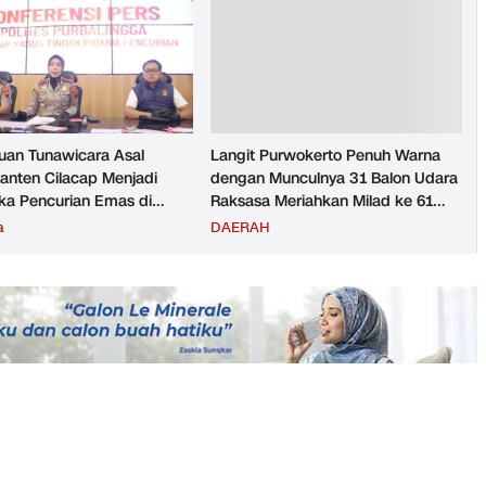
026
an Tunawicara Asal
Langit Purwokerto Penuh Warna
nten Cilacap Menjadi
dengan Munculnya 31 Balon Udara
ka Pencurian Emas di
Raksasa Meriahkan Milad ke 61
ngga
UMP Sedot Ribuan Warga
a
DAERAH