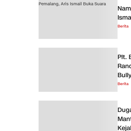
Nama
Isma
Berita
Plt.
Rand
Bull
Berita
Duga
Mant
Keja