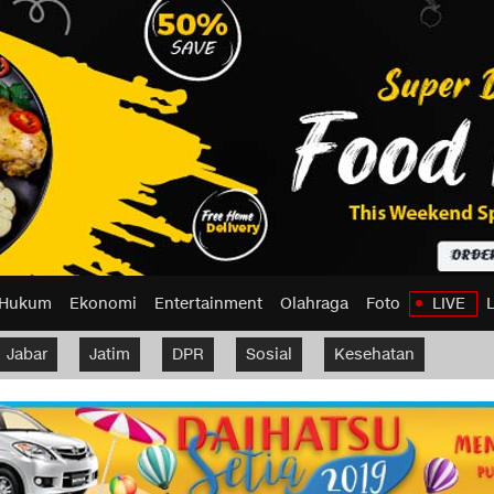
Hukum
Ekonomi
Entertainment
Olahraga
Foto
LIVE
Jabar
Jatim
DPR
Sosial
Kesehatan