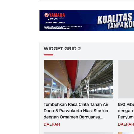
WIDGET GRID 2
Tumbuhkan Rasa Cinta Tanah Air
690 Rib
Daop 5 Purwokerto Hiasi Stasiun
dengan 
dengan Ornamen Bernuansa
Penyumb
Merah Putih
Angkuta
DAERAH
DAERA
Purwoke