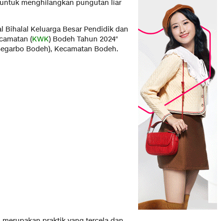
 untuk menghilangkan pungutan liar
l Bihalal Keluarga Besar Pendidik dan
camatan (
KWK
) Bodeh Tahun 2024″
Segarbo Bodeh), Kecamatan Bodeh.
merupakan praktik yang tercela dan