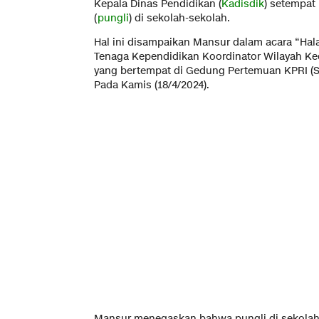
Kepala Dinas Pendidikan (
Kadisdik
) setempat
(
pungli
) di sekolah-sekolah.
Hal ini disampaikan Mansur dalam acara “Hala
Tenaga Kependidikan Koordinator Wilayah Ke
yang bertempat di Gedung Pertemuan KPRI (
Pada Kamis (18/4/2024).
Mansur menegaskan bahwa pungli di sekolah 