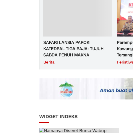
Tahun 2
SAFARI LANSIA PAROKI
Perempu
KATEDRAL TIGA RAJA: TUJUH
Kawunga
SABDA PENUH MAKNA
Tersang
Purbali
Berita
Peristiw
WIDGET INDEKS