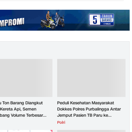
u Ton Barang Diangkut
Peduli Kesehatan Masyarakat
Kereta Api, Semen
Dokkes Polres Purbalingga Antar
ang Volume Terbesar
Jemput Pasien TB Paru ke
n Barang KAI Daop 5
Puskesmas
H
Polri
rto pada Semester 1