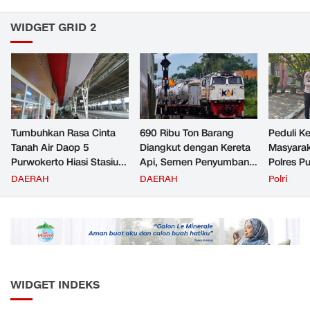
WIDGET GRID 2
Tumbuhkan Rasa Cinta
690 Ribu Ton Barang
Peduli K
Tanah Air Daop 5
Diangkut dengan Kereta
Masyara
Purwokerto Hiasi Stasiun
Api, Semen Penyumbang
Polres P
dengan Ornamen
Volume Terbesar
Jemput P
DAERAH
DAERAH
Polri
Bernuansa Merah Putih
Angkutan Barang KAI
ke Pusk
Daop 5 Purwokerto pada
Semester 1 Tahun 2026
WIDGET INDEKS