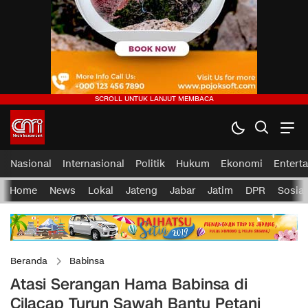
Nasional
Internasional
Politik
Hukum
Ekonomi
Entert
Home
News
Lokal
Jateng
Jabar
Jatim
DPR
Sosial
Beranda
Babinsa
Atasi Serangan Hama Babinsa di
Cilacap Turun Sawah Bantu Petani