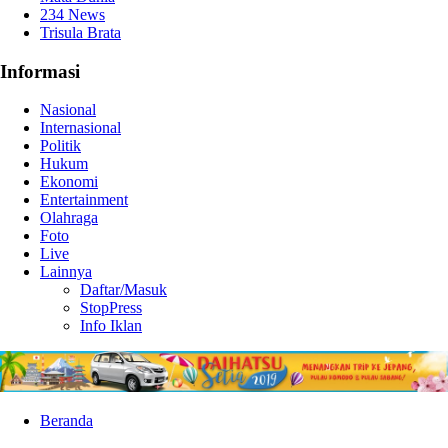
234 News
Trisula Brata
Informasi
Nasional
Internasional
Politik
Hukum
Ekonomi
Entertainment
Olahraga
Foto
Live
Lainnya
Daftar/Masuk
StopPress
Info Iklan
Beranda