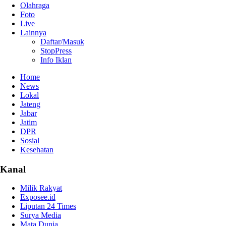
Olahraga
Foto
Live
Lainnya
Daftar/Masuk
StopPress
Info Iklan
Home
News
Lokal
Jateng
Jabar
Jatim
DPR
Sosial
Kesehatan
Kanal
Milik Rakyat
Exposee.id
Liputan 24 Times
Surya Media
Mata Dunia