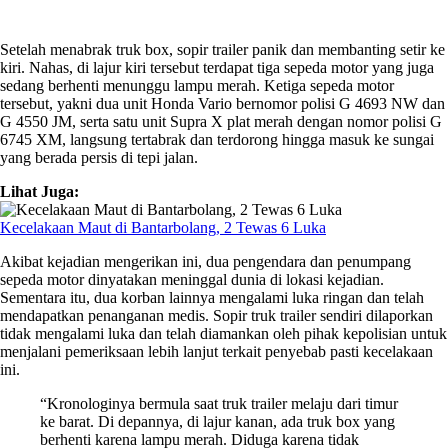
Setelah menabrak truk box, sopir trailer panik dan membanting setir ke
kiri. Nahas, di lajur kiri tersebut terdapat tiga sepeda motor yang juga
sedang berhenti menunggu lampu merah. Ketiga sepeda motor
tersebut, yakni dua unit Honda Vario bernomor polisi G 4693 NW dan
G 4550 JM, serta satu unit Supra X plat merah dengan nomor polisi G
6745 XM, langsung tertabrak dan terdorong hingga masuk ke sungai
yang berada persis di tepi jalan.
Lihat Juga:
Kecelakaan Maut di Bantarbolang, 2 Tewas 6 Luka
Akibat kejadian mengerikan ini, dua pengendara dan penumpang
sepeda motor dinyatakan meninggal dunia di lokasi kejadian.
Sementara itu, dua korban lainnya mengalami luka ringan dan telah
mendapatkan penanganan medis. Sopir truk trailer sendiri dilaporkan
tidak mengalami luka dan telah diamankan oleh pihak kepolisian untuk
menjalani pemeriksaan lebih lanjut terkait penyebab pasti kecelakaan
ini.
“Kronologinya bermula saat truk trailer melaju dari timur
ke barat. Di depannya, di lajur kanan, ada truk box yang
berhenti karena lampu merah. Diduga karena tidak