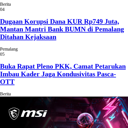
Berita
04
Dugaan Korupsi Dana KUR Rp749 Juta,
Mantan Mantri Bank BUMN di Pemalang
Ditahan Kejaksaan
Pemalang
05
Buka Rapat Pleno PKK, Camat Petarukan
Imbau Kader Jaga Kondusivitas Pasca-
OTT
Berita