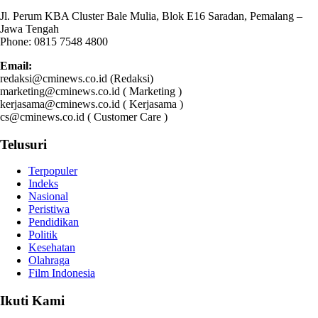
Jl. Perum KBA Cluster Bale Mulia, Blok E16 Saradan, Pemalang –
Jawa Tengah
Phone: 0815 7548 4800
Email:
redaksi@cminews.co.id (Redaksi)
marketing@cminews.co.id ( Marketing )
kerjasama@cminews.co.id ( Kerjasama )
cs@cminews.co.id ( Customer Care )
Telusuri
Terpopuler
Indeks
Nasional
Peristiwa
Pendidikan
Politik
Kesehatan
Olahraga
Film Indonesia
Ikuti Kami