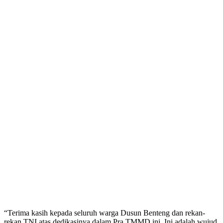
“Terima kasih kepada seluruh warga Dusun Benteng dan rekan-
rekan TNI atas dedikasinya dalam Pra TMMD ini. Ini adalah wujud