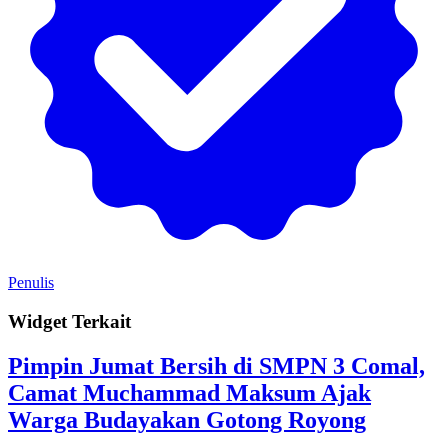
Penulis
Widget Terkait
Pimpin Jumat Bersih di SMPN 3 Comal,
Camat Muchammad Maksum Ajak
Warga Budayakan Gotong Royong