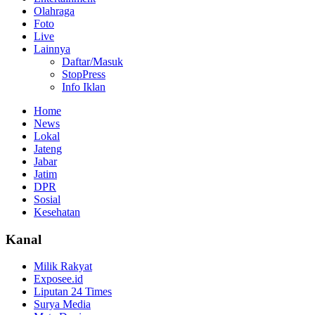
Olahraga
Foto
Live
Lainnya
Daftar/Masuk
StopPress
Info Iklan
Home
News
Lokal
Jateng
Jabar
Jatim
DPR
Sosial
Kesehatan
Kanal
Milik Rakyat
Exposee.id
Liputan 24 Times
Surya Media