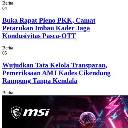
Berita
04
Buka Rapat Pleno PKK, Camat
Petarukan Imbau Kader Jaga
Kondusivitas Pasca-OTT
Berita
05
Wujudkan Tata Kelola Transparan,
Pemeriksaan AMJ Kades Cikendung
Rampung Tanpa Kendala
Berita