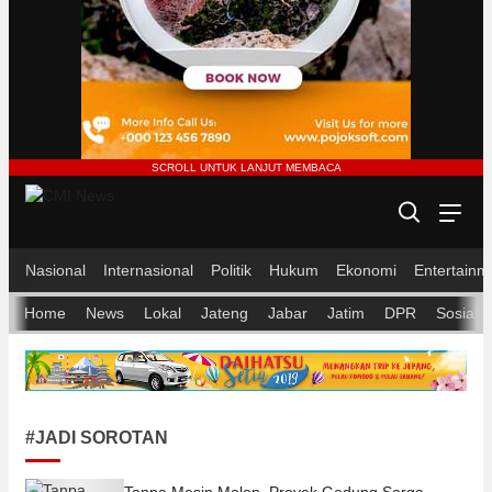
CMI News
Berani, Integritas dan Loyalitas
Nasional
Internasional
Politik
Hukum
Ekonomi
Entertainm
Home
News
Lokal
Jateng
Jabar
Jatim
DPR
Sosial
#JADI SOROTAN
Tanpa Mesin Molen, Proyek Gedung Sorga