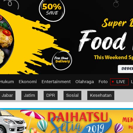
Hukum
Ekonomi
Entertainment
Olahraga
Foto
LIVE
Jabar
Jatim
DPR
Sosial
Kesehatan