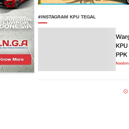
#INSTAGRAM KPU TEGAL
Warg
KPU 
PPK 
Nasion