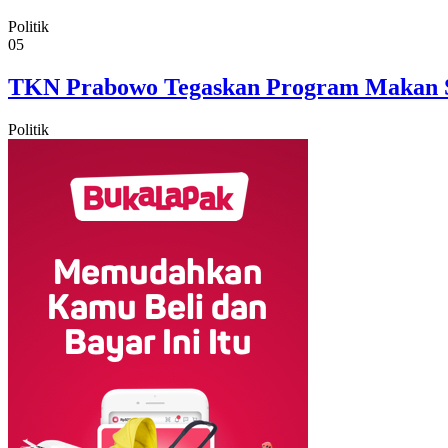
Politik
05
TKN Prabowo Tegaskan Program Makan Sia
Politik