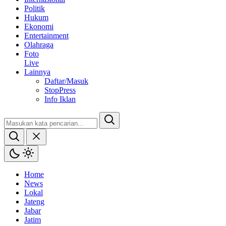
Politik
Hukum
Ekonomi
Entertainment
Olahraga
Foto
Live
Lainnya
Daftar/Masuk
StopPress
Info Iklan
Home
News
Lokal
Jateng
Jabar
Jatim