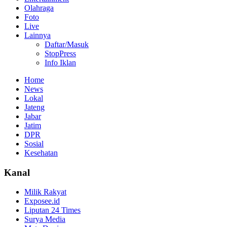
Olahraga
Foto
Live
Lainnya
Daftar/Masuk
StopPress
Info Iklan
Home
News
Lokal
Jateng
Jabar
Jatim
DPR
Sosial
Kesehatan
Kanal
Milik Rakyat
Exposee.id
Liputan 24 Times
Surya Media