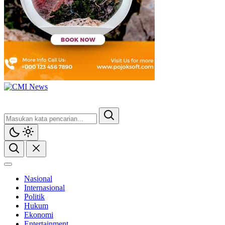
CMI News
Berani, Integritas dan Loyalitas
Nasional
Internasional
Politik
Hukum
Ekonomi
Entertainment