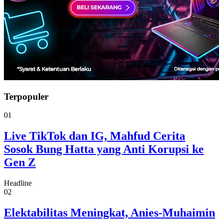
Terpopuler
01
Live TikTok dan IG, Mahfud Cerita
Sosok Bung Hatta yang Anti Korupsi ke
Gen Z
Headline
02
Elektabilitas Meningkat, Anies-Muhaimin