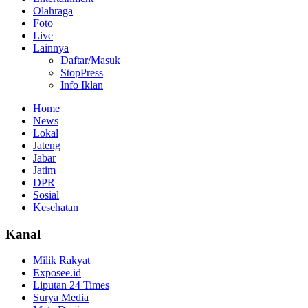
Olahraga
Foto
Live
Lainnya
Daftar/Masuk
StopPress
Info Iklan
Home
News
Lokal
Jateng
Jabar
Jatim
DPR
Sosial
Kesehatan
Kanal
Milik Rakyat
Exposee.id
Liputan 24 Times
Surya Media