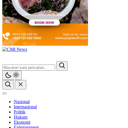
CMI News
Berani, Integritas dan Loyalitas
Nasional
Internasional
Politik
Hukum
Ekonomi
Entertainment