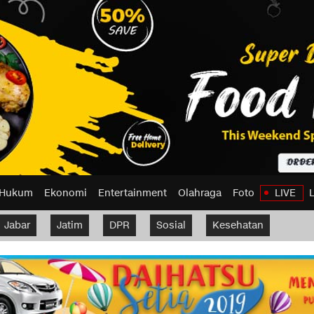
Hukum
Ekonomi
Entertainment
Olahraga
Foto
LIVE
Jabar
Jatim
DPR
Sosial
Kesehatan