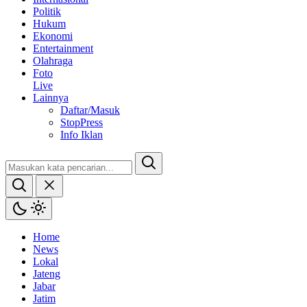
Politik
Hukum
Ekonomi
Entertainment
Olahraga
Foto
Live
Lainnya
Daftar/Masuk
StopPress
Info Iklan
Home
News
Lokal
Jateng
Jabar
Jatim