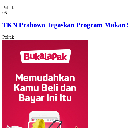
Politik
05
TKN Prabowo Tegaskan Program Makan Sia
Politik