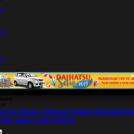
nal
ment
suk
Aruss
Aruss Disita, Diduga Terkait Skandal D
ian Uang Judi Online
k