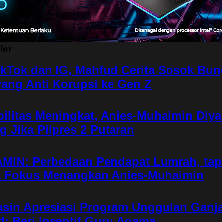
ler
ikTok dan IG, Mahfud Cerita Sosok Bun
yang Anti Korupsi ke Gen Z
bilitas Meningkat, Anies-Muhaimin Diya
 Jika Pilpres 2 Putaran
AMIN: Perbedaan Pendapat Lumrah, tap
 Fokus Menangkan Anies-Muhaimin
sin Apresiasi Program Unggulan Ganja
: Beri Insentif Guru Agama