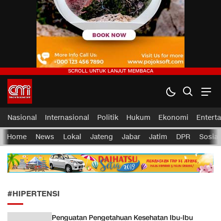
CMI News
Berani, Integritas dan Loyalitas
Nasional
Internasional
Politik
Hukum
Ekonomi
Entert
Home
News
Lokal
Jateng
Jabar
Jatim
DPR
Sosial
#HIPERTENSI
Penguatan Pengetahuan Kesehatan Ibu-Ibu