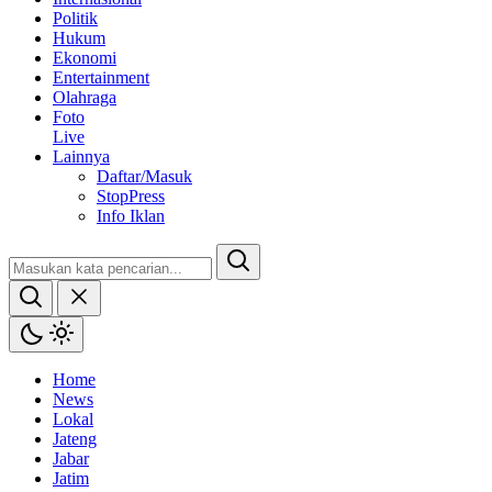
Politik
Hukum
Ekonomi
Entertainment
Olahraga
Foto
Live
Lainnya
Daftar/Masuk
StopPress
Info Iklan
Home
News
Lokal
Jateng
Jabar
Jatim