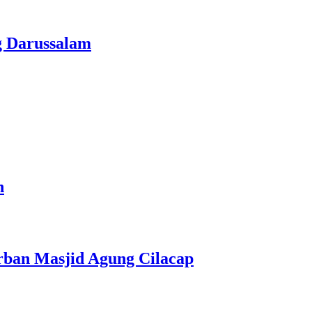
g Darussalam
n
rban Masjid Agung Cilacap