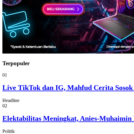
Terpopuler
01
Live TikTok dan IG, Mahfud Cerita Sosok
Headline
02
Elektabilitas Meningkat, Anies-Muhaimin 
Politik