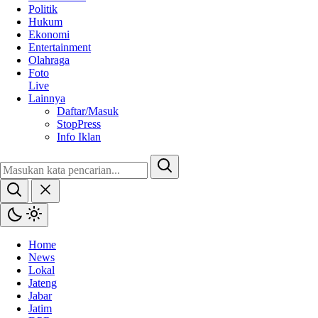
Politik
Hukum
Ekonomi
Entertainment
Olahraga
Foto
Live
Lainnya
Daftar/Masuk
StopPress
Info Iklan
Home
News
Lokal
Jateng
Jabar
Jatim