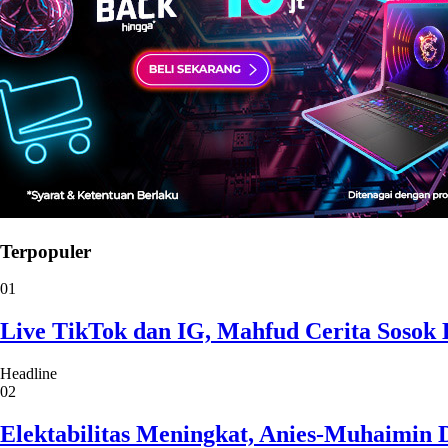
Terpopuler
01
Live TikTok dan IG, Mahfud Cerita Sosok 
Headline
02
Elektabilitas Meningkat, Anies-Muhaimin 