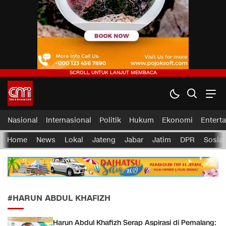
CMI News
Berani, Integritas dan Loyalitas
Nasional
Internasional
Politik
Hukum
Ekonomi
Entert
Home
News
Lokal
Jateng
Jabar
Jatim
DPR
Sosial
#HARUN ABDUL KHAFIZH
Harun Abdul Khafizh Serap Aspirasi di Pemalang: