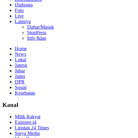
Olahraga
Foto
Live
Lainnya
Daftar/Masuk
StopPress
Info Iklan
Home
News
Lokal
Jateng
Jabar
Jatim
DPR
Sosial
Kesehatan
Kanal
Milik Rakyat
Exposee.id
Liputan 24 Times
Surya Media