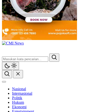
CMI News
Berani, Integritas dan Loyalitas
Nasional
Internasional
Politik
Hukum
Ekonomi
Entertainment