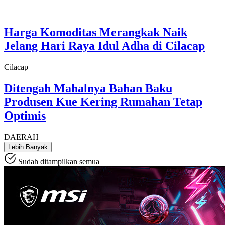
Harga Komoditas Merangkak Naik
Jelang Hari Raya Idul Adha di Cilacap
Cilacap
Ditengah Mahalnya Bahan Baku
Produsen Kue Kering Rumahan Tetap
Optimis
DAERAH
Lebih Banyak
Sudah ditampilkan semua