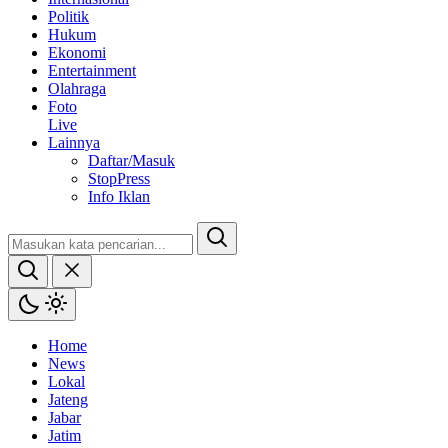
Politik
Hukum
Ekonomi
Entertainment
Olahraga
Foto
Live
Lainnya
Daftar/Masuk
StopPress
Info Iklan
Home
News
Lokal
Jateng
Jabar
Jatim