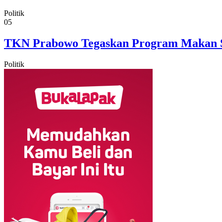
Politik
05
TKN Prabowo Tegaskan Program Makan Sia
Politik