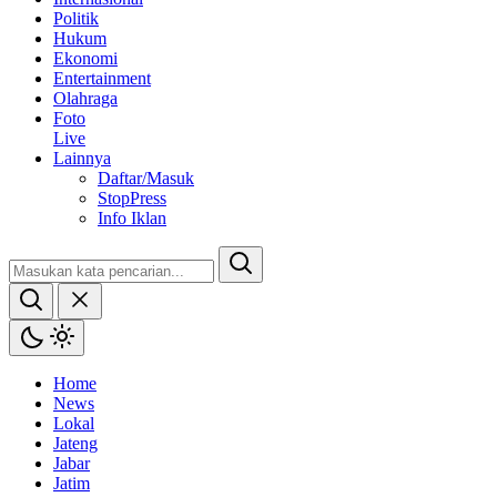
Politik
Hukum
Ekonomi
Entertainment
Olahraga
Foto
Live
Lainnya
Daftar/Masuk
StopPress
Info Iklan
Home
News
Lokal
Jateng
Jabar
Jatim