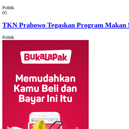
Politik
05
TKN Prabowo Tegaskan Program Makan Sia
Politik