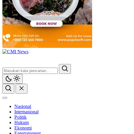
CMI News
Berani, Integritas dan Loyalitas
Nasional
Internasional
Politik
Hukum
Ekonomi
Entertainment