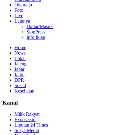
Olahraga
Foto
Live
Lainnya
Daftar/Masuk
StopPress
Info Iklan
Home
News
Lokal
Jateng
Jabar
Jatim
DPR
Sosial
Kesehatan
Kanal
Milik Rakyat
Exposee.id
Liputan 24 Times
Surya Media