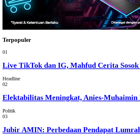
Terpopuler
01
Live TikTok dan IG, Mahfud Cerita Sosok
Headline
02
Elektabilitas Meningkat, Anies-Muhaimin 
Politik
03
Jubir AMIN: Perbedaan Pendapat Lumrah