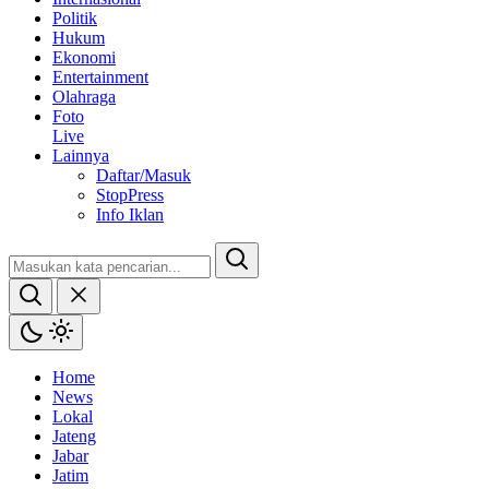
Politik
Hukum
Ekonomi
Entertainment
Olahraga
Foto
Live
Lainnya
Daftar/Masuk
StopPress
Info Iklan
Home
News
Lokal
Jateng
Jabar
Jatim