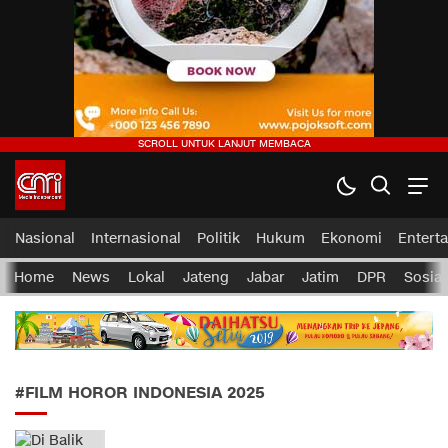
CMI News
Berani, Integritas dan Loyalitas
Nasional
Internasional
Politik
Hukum
Ekonomi
Entert
Home
News
Lokal
Jateng
Jabar
Jatim
DPR
Sosial
#FILM HOROR INDONESIA 2025