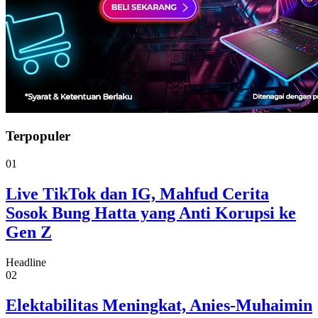
Terpopuler
01
Live TikTok dan IG, Mahfud Cerita
Sosok Bung Hatta yang Anti Korupsi ke
Gen Z
Headline
02
Elektabilitas Meningkat, Anies-Muhaimin