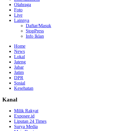
Olahraga
Foto
Live
Lainnya
Daftar/Masuk
StopPress
Info Iklan
Home
News
Lokal
Jateng
Jabar
Jatim
DPR
Sosial
Kesehatan
Kanal
Milik Rakyat
Exposee.id
Liputan 24 Times
Surya Media