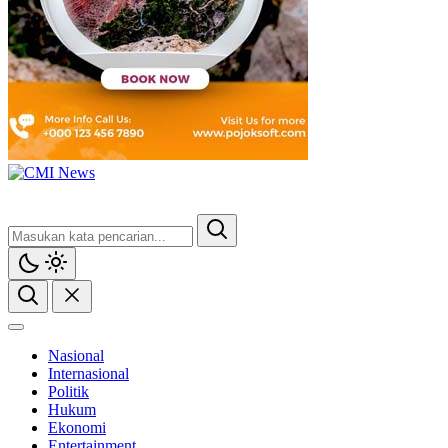
CMI News
Berani, Integritas dan Loyalitas
Nasional
Internasional
Politik
Hukum
Ekonomi
Entertainment