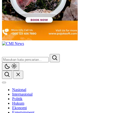
CMI News
Berani, Integritas dan Loyalitas
Nasional
Internasional
Politik
Hukum
Ekonomi
Entertainment