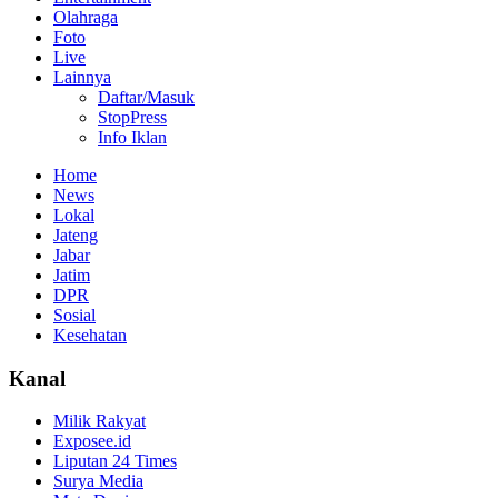
Olahraga
Foto
Live
Lainnya
Daftar/Masuk
StopPress
Info Iklan
Home
News
Lokal
Jateng
Jabar
Jatim
DPR
Sosial
Kesehatan
Kanal
Milik Rakyat
Exposee.id
Liputan 24 Times
Surya Media