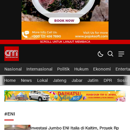
CMI News
Berani, Integritas dan Loyalitas
Nasional
Internasional
Politik
Hukum
Ekonomi
Entert
Home
News
Lokal
Jateng
Jabar
Jatim
DPR
Sosial
#ENI
Investasi Jumbo ENI Italia di Kaltim, Proyek Rp