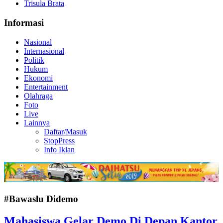
Trisula Brata
Informasi
Nasional
Internasional
Politik
Hukum
Ekonomi
Entertainment
Olahraga
Foto
Live
Lainnya
Daftar/Masuk
StopPress
Info Iklan
#Bawaslu Didemo
Mahasiswa Gelar Demo Di Depan Kantor