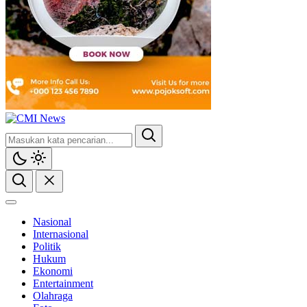
CMI News
Berani, Integritas dan Loyalitas
Nasional
Internasional
Politik
Hukum
Ekonomi
Entertainment
Olahraga