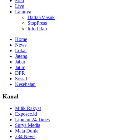
Foto
Live
Lainnya
Daftar/Masuk
StopPress
Info Iklan
Home
News
Lokal
Jateng
Jabar
Jatim
DPR
Sosial
Kesehatan
Kanal
Milik Rakyat
Exposee.id
Liputan 24 Times
Surya Media
Mata Dunia
234 News