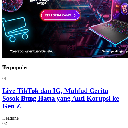
Terpopuler
01
Live TikTok dan IG, Mahfud Cerita
Sosok Bung Hatta yang Anti Korupsi ke
Gen Z
Headline
02