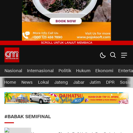
CMI News
Berani, Integritas dan Loyalitas
Nasional
Internasional
Politik
Hukum
Ekonomi
Entert
Home
News
Lokal
Jateng
Jabar
Jatim
DPR
Sosial
#BABAK SEMIFINAL