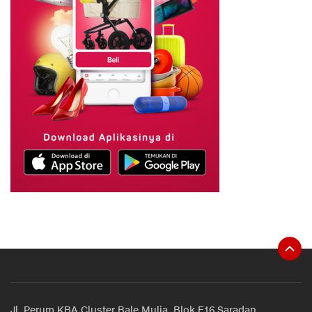
Jl. Perum KBA Cluster Bale Mulia, Blok E16 Saradan,