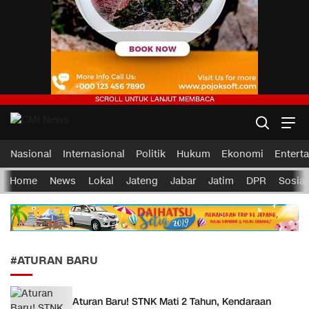
CMI News
Berani, Integritas dan Loyalitas
Nasional
Internasional
Politik
Hukum
Ekonomi
Entert
Home
News
Lokal
Jateng
Jabar
Jatim
DPR
Sosial
#ATURAN BARU
Aturan Baru! STNK Mati 2 Tahun, Kendaraan