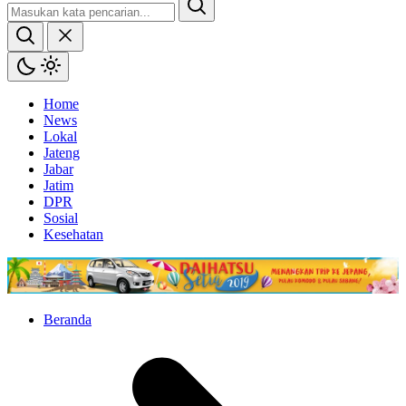
Home
News
Lokal
Jateng
Jabar
Jatim
DPR
Sosial
Kesehatan
Beranda