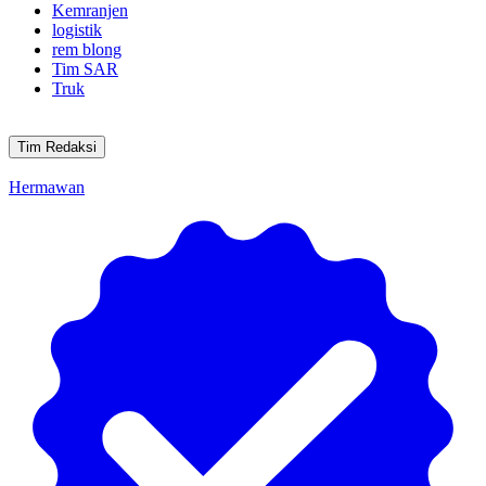
Kemranjen
logistik
rem blong
Tim SAR
Truk
Tim Redaksi
Hermawan