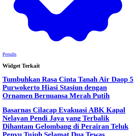
Penulis
Widget Terkait
Tumbuhkan Rasa Cinta Tanah Air Daop 5
Purwokerto Hiasi Stasiun dengan
Ornamen Bernuansa Merah Putih
Basarnas Cilacap Evakuasi ABK Kapal
Nelayan Pendi Jaya yang Terbalik
Dihantam Gelombang di Perairan Teluk
Penyu Tujuh Selamat Dua Tewas