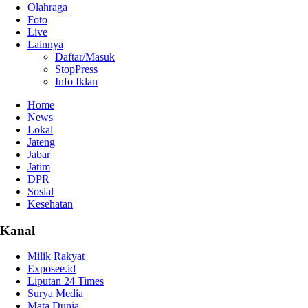
Olahraga
Foto
Live
Lainnya
Daftar/Masuk
StopPress
Info Iklan
Home
News
Lokal
Jateng
Jabar
Jatim
DPR
Sosial
Kesehatan
Kanal
Milik Rakyat
Exposee.id
Liputan 24 Times
Surya Media
Mata Dunia