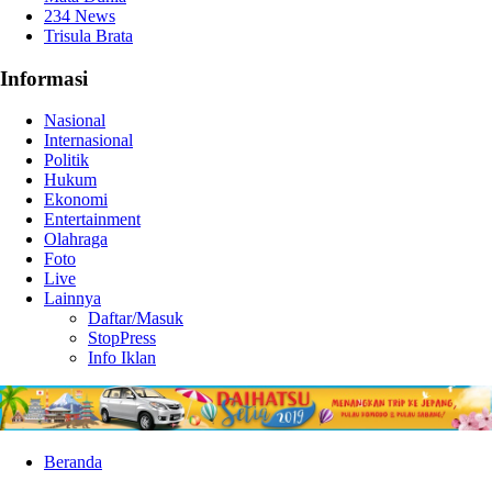
234 News
Trisula Brata
Informasi
Nasional
Internasional
Politik
Hukum
Ekonomi
Entertainment
Olahraga
Foto
Live
Lainnya
Daftar/Masuk
StopPress
Info Iklan
Beranda