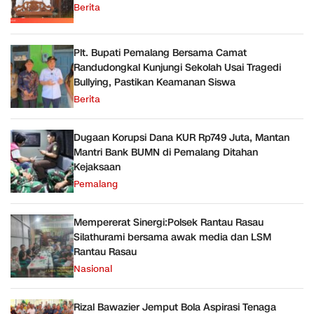
Berita
Plt. Bupati Pemalang Bersama Camat
Randudongkal Kunjungi Sekolah Usai Tragedi
Bullying, Pastikan Keamanan Siswa
Berita
Dugaan Korupsi Dana KUR Rp749 Juta, Mantan
Mantri Bank BUMN di Pemalang Ditahan
Kejaksaan
Pemalang
Mempererat Sinergi:Polsek Rantau Rasau
Silathurami bersama awak media dan LSM
Rantau Rasau
Nasional
Rizal Bawazier Jemput Bola Aspirasi Tenaga