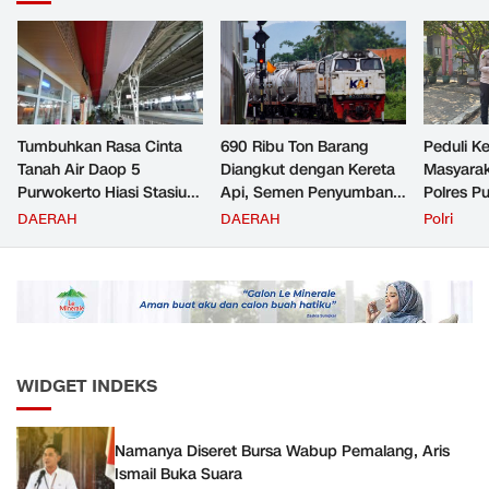
Tumbuhkan Rasa Cinta
690 Ribu Ton Barang
Peduli K
Tanah Air Daop 5
Diangkut dengan Kereta
Masyara
Purwokerto Hiasi Stasiun
Api, Semen Penyumbang
Polres P
dengan Ornamen
Volume Terbesar
Jemput P
DAERAH
DAERAH
Polri
Bernuansa Merah Putih
Angkutan Barang KAI
ke Pusk
Daop 5 Purwokerto pada
Semester 1 Tahun 2026
WIDGET INDEKS
Namanya Diseret Bursa Wabup Pemalang, Aris
Ismail Buka Suara